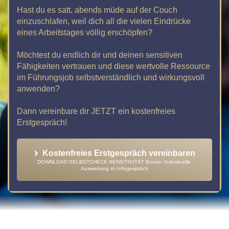
Hast du es satt, abends müde auf der Couch
einzuschlafen, weil dich all die vielen Eindrücke
eines Arbeitstages völlig erschöpfen?
Möchtest du endlich dir und deinen sensitiven
Fähigkeiten vertrauen und diese wertvolle Ressource
im Führungsjob selbstverständlich und wirkungsvoll
anwenden?
Dann vereinbare dir JETZT ein kostenfreies
Erstgespräch!
Kostenfreies Erstgespräch vereinbaren
DOWNLOAD SELBSTCHECK SENSITIVITÄT Bonus: Individuelle 
Auswertung im Infogespräch